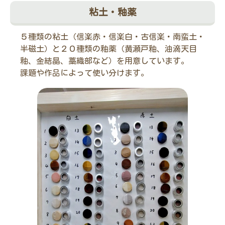
粘土・釉薬
５種類の粘土（信楽赤・信楽白・古信楽・南蛮土・
半磁土）と２０種類の釉薬（黄瀬戸釉、油滴天目
釉、金結晶、藁織部など）を用意しています。
課題や作品によって使い分けます。