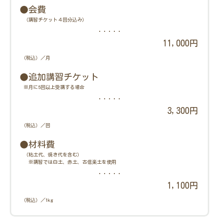
●会費
（講習チケット４回分込み）
・・・・・
11,000円
（税込）／月
●追加講習チケット
※月に5回以上受講する場合
・・・・・
3,300円
（税込）／回
●材料費
（粘土代、焼き代を含む）
※講習では白土、赤土、古信楽土を使用
・・・・・
1,100円
（税込）／1kg