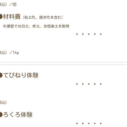
税込）／回
●材料費
（粘土代、焼き代を含む）
※講習では白土、赤土、古信楽土を使用
・・・・・
税込）／1kg
●てびねり体験
・・・・・
税込）
●ろくろ体験
・・・・・