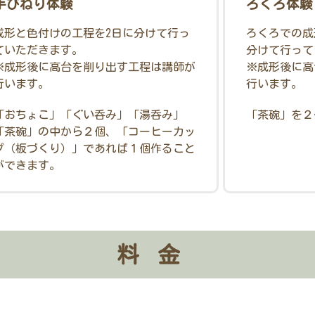
手びねり体験
ろくろ体験
成形と色付けの工程を2日に分けて行っ
ろくろでの成
ていただきます。
分けて行って
※成形後に高台を削り出す工程は講師が
※成形後に高
行います。
行います。
「おちょこ」「ぐい呑み」「湯呑み」
「茶碗」を２
「茶碗」の中から２個、「コーヒーカッ
プ（板づくり）」であれば１個作ること
ができます。
料金